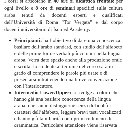
I corsi si articolano in
40 ore
di
didattica frontale
per
ogni livello e
8 ore
di
seminari
specifici sulla cultura
araba tenuti da docenti esperti e qualificati
dell’Università di Roma “Tor Vergata” e dal corpo
docenti universitario di Isomed Academy.
Principianti:
ha l’obiettivo di dare una conoscenza
basilare dell’arabo standard, con studio dell’alfabeto
e delle prime forme verbali più comuni nella lingua
araba. Verrà dato spazio anche alla produzione orale
e scritta; lo studente al termine del corso sarà in
grado di comprendere le parole più usate e di
presentarsi intrattenendo una breve conversazione
con l’interlocutore.
Intermedio Lower/Upper:
si rivolge a coloro che
hanno già una basilare conoscenza della lingua
araba, che sanno distinguerne senza difficoltà i
caratteri dell’alfabeto, leggere brevi testi vocalizzati
e hanno già familiarità con i primi rudimenti di
grammatica. Particolare attenzione viene riservata